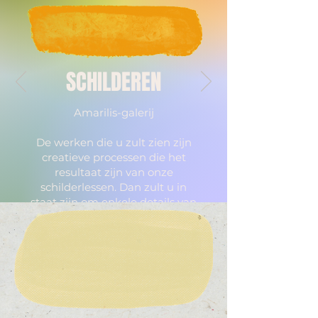
SCHILDEREN
Amarilis-galerij
De werken die u zult zien zijn
creatieve processen die het
resultaat zijn van onze
schilderlessen. Dan zult u in
staat zijn om enkele details van
elk werk te zien.
BEZOEKEN